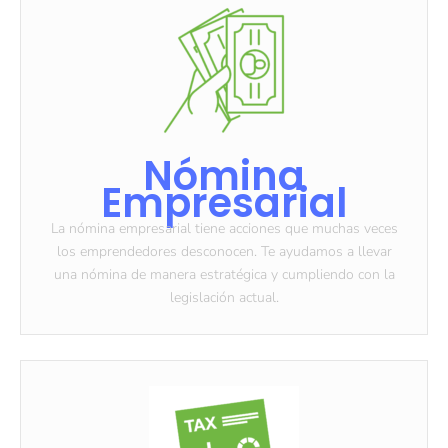
Nómina
Empresarial
La nómina empresarial tiene acciones que muchas veces
los emprendedores desconocen. Te ayudamos a llevar
una nómina de manera estratégica y cumpliendo con la
legislación actual.