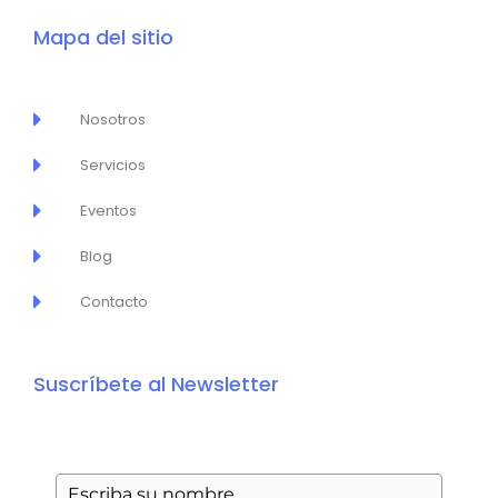
e
t
t
t
t
b
a
o
s
u
Mapa del sitio
o
g
k
a
b
o
r
p
e
k
a
p
Nosotros
-
m
f
Servicios
Eventos
Blog
Contacto
Suscríbete al Newsletter