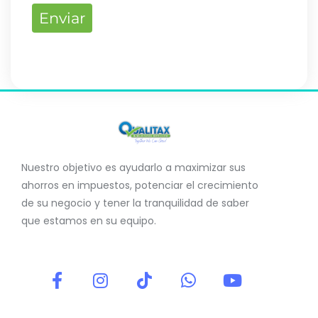
Enviar
Nuestro objetivo es ayudarlo a maximizar sus
ahorros en impuestos, potenciar el crecimiento
de su negocio y tener la tranquilidad de saber
que estamos en su equipo.
F
I
T
W
Y
a
n
i
h
o
c
s
k
a
u